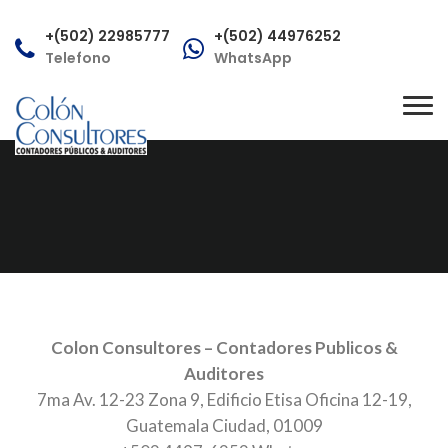
+(502) 22985777
+(502) 44976252
Telefono
WhatsApp
consultas@colonconsultores.com
Tog
Correo
nav
Colon Consultores – Contadores Publicos &
Auditores
7ma Av. 12-23 Zona 9, Edificio Etisa Oficina 12-19,
Guatemala Ciudad, 01009