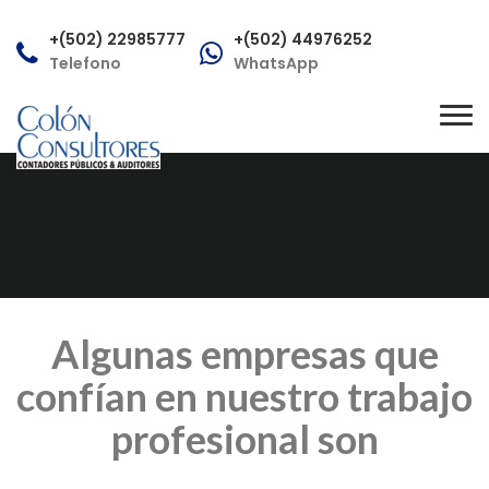
+(502) 22985777
+(502) 44976252
Telefono
WhatsApp
consultas@colonconsultores.com
Tog
Correo
nav
Algunas empresas que
confían en nuestro trabajo
profesional son