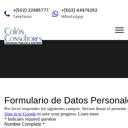
+(502) 22985777
+(502) 44976252
Telefono
WhatsApp
consultas@colonconsultores.com
Tog
Correo
nav