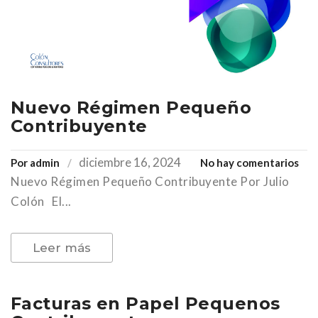
Nuevo Régimen Pequeño
Contribuyente
diciembre 16, 2024
en
Por
admin
No hay comentarios
Nuevo Régimen Pequeño Contribuyente Por Julio
Nue
Rég
Colón El...
Peq
Con
Leer más
Facturas en Papel Pequenos