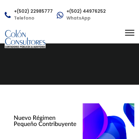
+(502) 22985777
+(502) 44976252
Telefono
WhatsApp
consultas@colonconsultores.com
Tog
Correo
nav