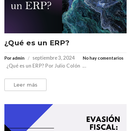
¿Qué es un ERP?
septiembre 3, 2024
en
Por
admin
No hay comentarios
¿Qué es un ERP? Por Julio Colón ...
¿Q
es
un
Leer más
ERP