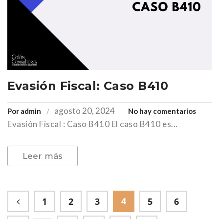
Evasión Fiscal: Caso B410
agosto 20, 2024
en
Por
admin
No hay comentarios
Evasión Fiscal : Caso B410 El caso B410 es...
Evasió
Fiscal:
Caso
Leer más
B410
4
1
2
3
5
6