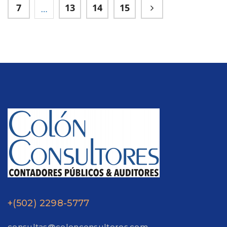
7
13
14
15
…
+(502) 2298-5777
consultas@colonconsultores.com