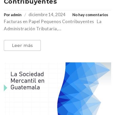
Contribuyentes
diciembre 14, 2024
en
Por
admin
No hay comentarios
Facturas en Papel Pequenos Contribuyentes La
Fac
en
Administración Tributaria,...
Pap
Peq
Leer más
Con