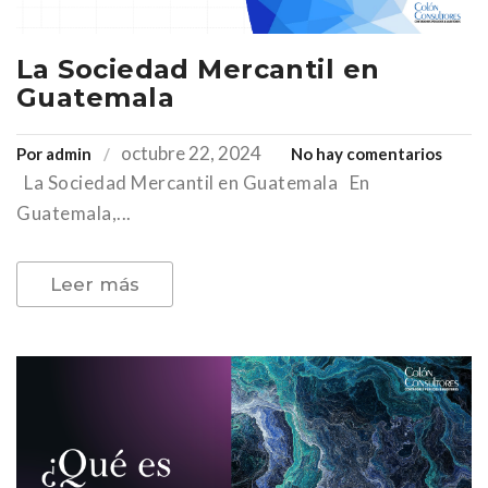
La Sociedad Mercantil en
Guatemala
octubre 22, 2024
en
Por
admin
No hay comentarios
La Sociedad Mercantil en Guatemala En
La
Socie
Guatemala,...
Merca
en
Leer más
Guate