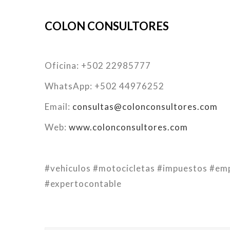
COLON CONSULTORES
Oficina: +502 22985777
WhatsApp: +502 44976252
Email:
consultas@colonconsultores.com
Web:
www.colonconsultores.com
#vehiculos #motocicletas #impuestos #e
#expertocontable