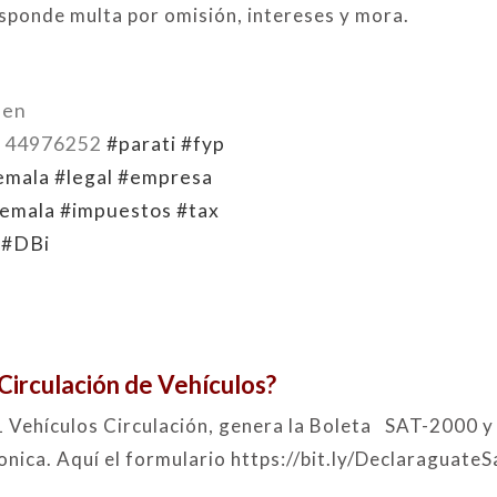
sponde multa por omisión, intereses y mora.
 en
2 44976252
#parati
#fyp
emala
#legal
#empresa
temala
#impuestos
#tax
#DBi
Circulación de Vehículos?
 Vehículos Circulación, genera la Boleta SAT-2000 y
onica. Aquí el formulario
https://bit.ly/DeclaraguateS