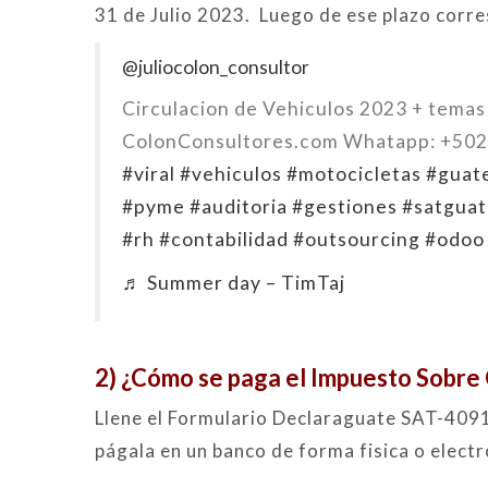
31 de Julio 2023. Luego de ese plazo corre
@juliocolon_consultor
Circulacion de Vehiculos 2023 + temas
ColonConsultores.com Whatapp: +50
#viral
#vehiculos
#motocicletas
#guat
#pyme
#auditoria
#gestiones
#satgua
#rh
#contabilidad
#outsourcing
#odoo
♬ Summer day – TimTaj
2) ¿Cómo se paga el Impuesto Sobre 
Llene el Formulario Declaraguate SAT-4091
págala en un banco de forma fisica o electr