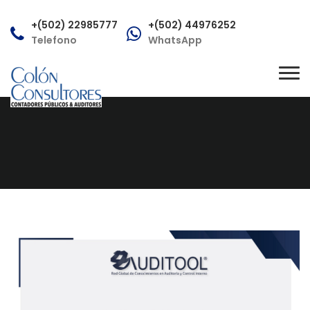
+(502) 22985777
+(502) 44976252
Telefono
WhatsApp
consultas@colonconsultores.com
Tog
Correo
nav