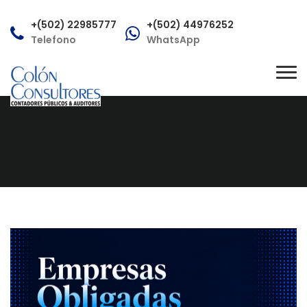
+(502) 22985777
+(502) 44976252
Telefono
WhatsApp
consultas@colonconsultores.com
Tog
Correo
nav