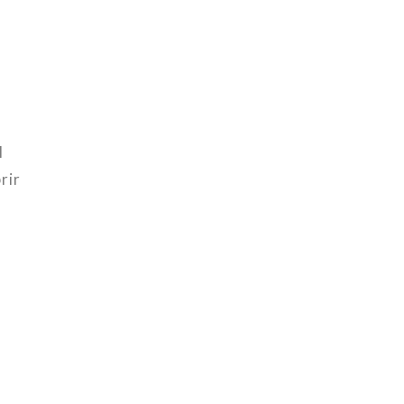
l
rir