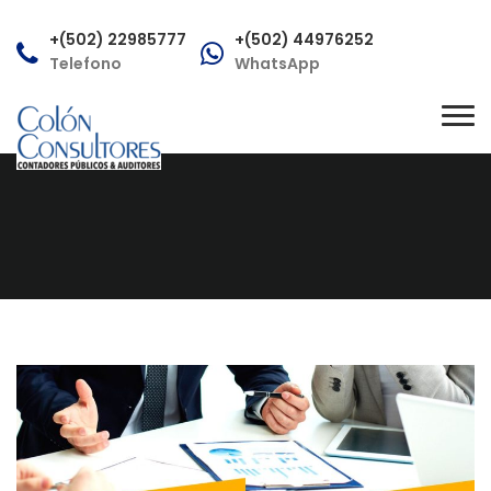
+(502) 22985777
+(502) 44976252
Telefono
WhatsApp
consultas@colonconsultores.com
Tog
Correo
nav