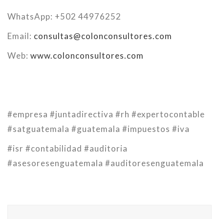
WhatsApp: +502 44976252
Email:
consultas@colonconsultores.com
Web:
www.colonconsultores.com
#empresa #juntadirectiva #rh #expertocontable
#satguatemala #guatemala #impuestos #iva
#isr #contabilidad #auditoria
#asesoresenguatemala #auditoresenguatemala