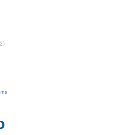
2)
rma
o