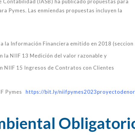
 Contabilidad (IASB) ha publicado propuestas para
para Pymes. Las enmiendas propuestas incluyen la
a la Información Financiera emitido en 2018 (seccion 
en la NIIF 13 Medición del valor razonable y
 en NIIF 15 Ingresos de Contratos con Clientes
IIF Pymes
https://bit.ly/niifpymes2023proyectodeno
biental Obligatori