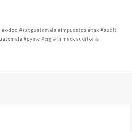
a #odoo #satguatemala #impuestos #tax #audit
uatemala #pyme #cig #firmadeauditoria