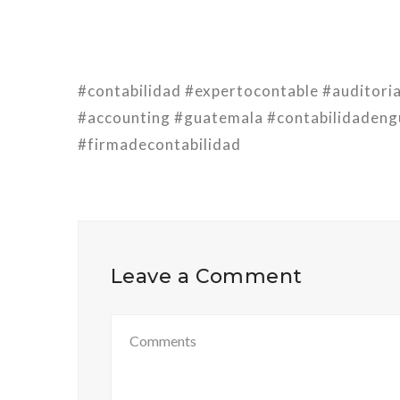
#contabilidad #expertocontable #auditori
#accounting #guatemala #contabilidadeng
#firmadecontabilidad
Leave a Comment