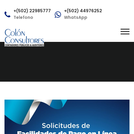
+(502) 22985777
+(502) 44976252
Telefono
WhatsApp
consultas@colonconsultores.com
Tog
Correo
nav